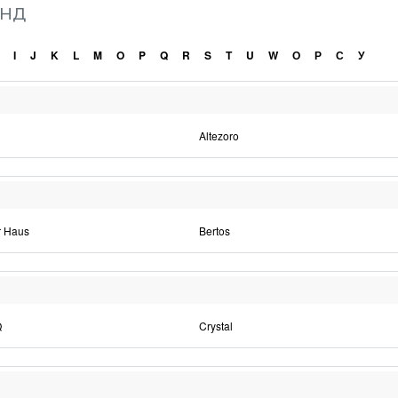
енд
I
J
K
L
M
O
P
Q
R
S
T
U
W
О
Р
С
У
Altezoro
r Haus
Bertos
Q
Crystal