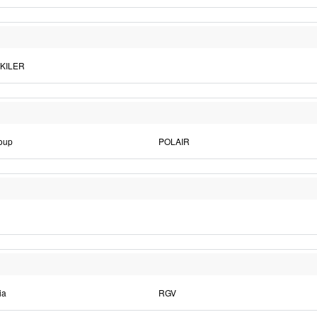
KILER
oup
POLAIR
ia
RGV