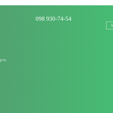
098 930-74-54
З
ерти