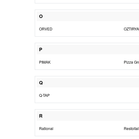
O
ORVED
OZTIRYA
P
PIMAK
Pizza Gr
Q
Q-TAP
R
Rational
Restoital