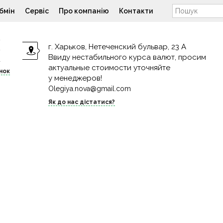
бмін
Сервіс
Про компанію
Контакти
9
г. Харьков, Нетеченский бульвар, 23 А
9
Ввиду нестабильного курса валют, просим
4
актуальные стоимости уточняйте
нок
у менеджеров!
Olegiya.nova@gmail.com
Як до нас дістатися?