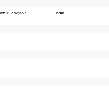
ргмаш” Белоруссия
Олегия