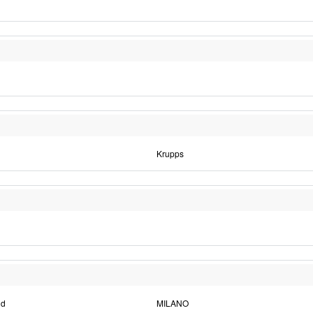
Krupps
ud
MILANO