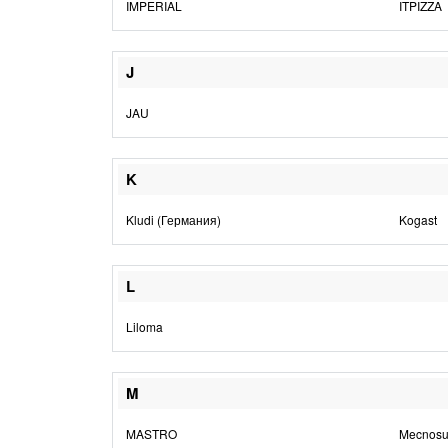
IMPERIAL
ITPIZZA
J
JAU
K
Kludi (Германия)
Kogast
L
Liloma
M
MASTRO
Mecnos