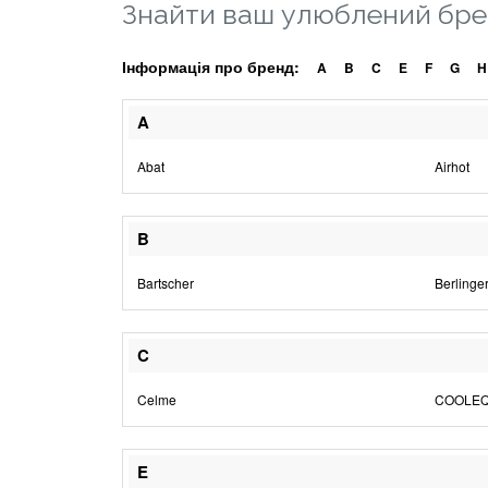
Знайти ваш улюблений бр
Інформація про бренд:
A
B
C
E
F
G
H
A
Abat
Airhot
B
Bartscher
Berlinge
C
Celme
COOLE
E