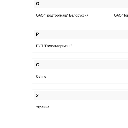
О
ОАО "Гродторгмаш" Белоруссия
ОАО “То
Р
РУП "Гомельторгмаш"
С
Сelme
У
Украина