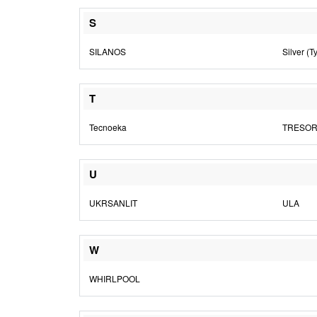
S
SILANOS
Silver (
T
Tecnoeka
TRESOR 
U
UKRSANLIT
ULA
W
WHIRLPOOL