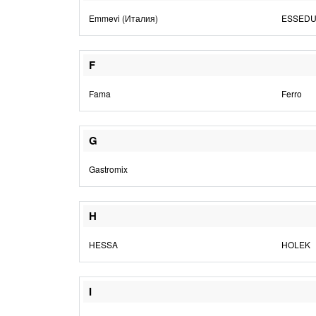
Emmevi (Италия)
ESSED
F
Fama
Ferro
G
Gastromix
H
HESSA
HOLEK
I