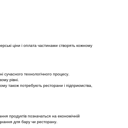
рські ціни і оплата частинами створять кожному
і сучасного технологічного процесу.
вому рівні.
ьому також потребують ресторани і підприємства,
ання продуктів позначаться на економічній
аднання для бару чи ресторану.