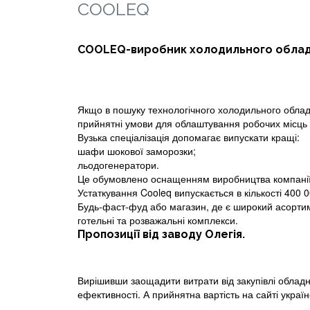
COOLEQ
COOLEQ-виробник холодильного облад
Якщо в пошуку технологічного холодильного облад
прийнятні умови для облаштування робочих місць 
Вузька спеціалізація допомагає випускати кращі:
шафи шокової заморозки;
льодогенератори.
Це обумовлено оснащенням виробництва компанії C
Устаткування Cooleq випускається в кількості 400 0
Будь-фаст-фуд або магазин, де є широкий асортим
готельні та розважальні комплекси.
Пропозиції від заводу Олегія.
Вирішивши заощадити витрати від закупівлі обладн
ефективності. А прийнятна вартість на сайті украї