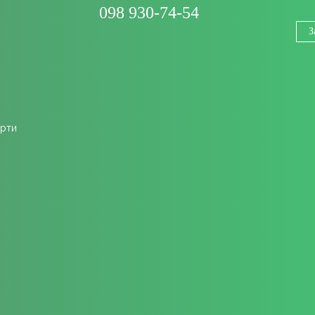
098 930-74-54
З
ерти