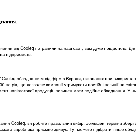
нання.
нання від Cooleq потрапили на наш сайт, вам дуже пощастило. Диле
на підприємстві.
ooleq обладнанням від фірм з Європи, виконаних при використанн
00 на рік, що дозволяє компанії утримувати постійні позиції на світо
ент напівготової продукції, повинен мати подібне обладнання. У н
ання Cooleq, ви робите правильний вибір. Збільшені терміни зберіг
нського виробника приємно здивує. Тут можете підібрати і інше обл