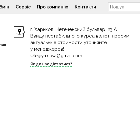
бмін
Сервіс
Про компанію
Контакти
9
г. Харьков, Нетеченский бульвар, 23 А
9
Ввиду нестабильного курса валют, просим
4
актуальные стоимости уточняйте
нок
у менеджеров!
Olegiya.nova@gmail.com
Як до нас дістатися?