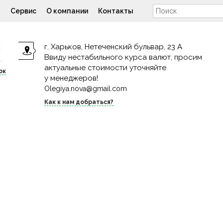
н
Сервис
О компании
Контакты
9
г. Харьков, Нетеченский бульвар, 23 А
9
Ввиду нестабильного курса валют, просим
4
актуальные стоимости уточняйте
ок
у менеджеров!
Olegiya.nova@gmail.com
Как к нам добраться?