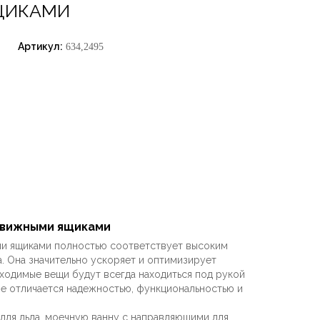
ЩИКАМИ
Артикул:
634,2495
движными ящиками
ми ящиками полностью соответствует высоким
 Она значительно ускоряет и оптимизирует
ходимые вещи будут всегда находиться под рукой
е отличается надежностью, функциональностью и
 для льда, моечную ванну с направляющими для