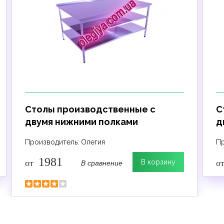
Столы производственные с
С
двумя нижними полками
д
Производитель: Олегия
Пр
1981
В сравнение
от
В корзину
о