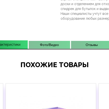
доски и отделением для отхо
спидрек для бутылок и выдв
Наши специалисты учтут все
оборудование любых размеро
актеристики
Фото/Видео
Отзывы
ПОХОЖИЕ ТОВАРЫ
Previous
Next