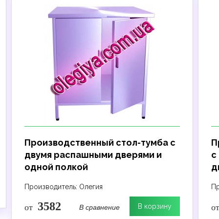
Производственный стол-тумба с
П
двумя распашными дверями и
с
одной полкой
д
Производитель: Олегия
Пр
3582
В сравнение
от
В корзину
о