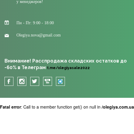
у менеджеров!
Пн - Пт: 9:00 - 18:00
Olegiya.nova@gmail.com
Внимание! Расспродажа складских остатков до
-60% в Телеграм
t.me/olegiyasale2022
Fatal error
: Call to a member function get() on null in
/olegiya.com.u