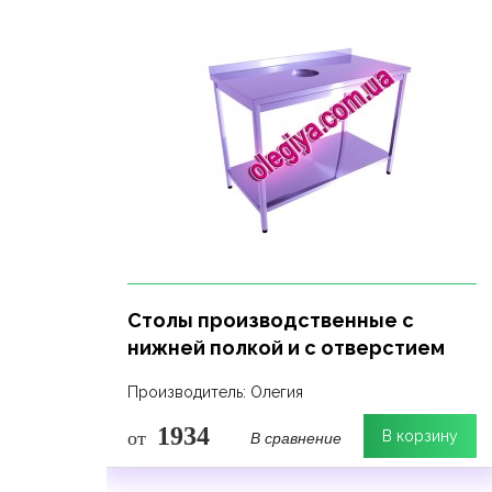
Столы производственные с
нижней полкой и с отверстием
Производитель: Олегия
1934
В сравнение
от
В корзину
рзину