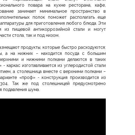
ионального повара на кухне ресторана, кафе,
дование занимает минимальное пространство в
ополнительных полок поможет располагать еще
 аппаратуры для приготовления любого блюда. Эти
я из пищевой антикоррозийной стали и могут
части стола, так и под низом.
азмещают продукты, которые быстро расходуются:
авы, а на нижних – находится посуда с большим
верхними и нижними полками делаются в таких
» - каркас изготавливается из углеродистой стали
тием, а столешница вместе с верхними полками –
варианте «проф» - конструкция производится из
 304. Так же под столешницей предусмотрено
я подавления шума.