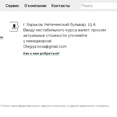
н
Сервис
О компании
Контакты
9
г. Харьков, Нетеченский бульвар, 23 А
9
Ввиду нестабильного курса валют, просим
4
актуальные стоимости уточняйте
ок
у менеджеров!
Olegiya.nova@gmail.com
Как к нам добраться?
»
Столы производственные с двумя нижними и двумя верхними полками