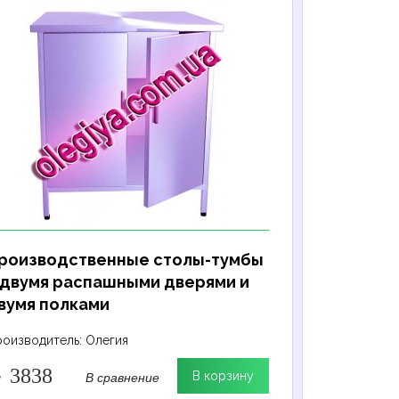
роизводственные столы-тумбы
Произво
 двумя распашными дверями и
четырьм
вумя полками
одной п
оизводитель: Олегия
Производит
3838
7164
В сравнение
т
В корзину
от