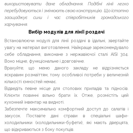
використовувати дане обладнання. Подібні лінії легко
перебудовуються і змінюють свою конструкцію. Що істотно
заощаджує сили і час співробітників громадського
харчування.
Вибір модулів для лінії роздачі
Встановлюючи модулі для лінії роздачі в їдальні, звертайте
увагу на матеріал виготовлення. Найкраще зарекомендувало
себе обладнання, виконане з нержавіючої сталі AISI 304.
Воно міцне, функціональне і довговічне.
Врахуйте, що меню даного закладу не відрізняється
яскравим розмаїттям, тому особливої ​​потреби у величезній
кількості ємностей немає.
Відведіть певне місце для столових приладів та підносів.
Клієнти повинні вільно брати їх. Отже, розмістіть цей
кухонний інвентар на видноті.
Забезпечте максимально комфортний доступ до салатів і
закусок. Поставте дані страви в спеціальні шафи-
холодильники (холодильники-буфети), які мають дверцята,
що відкриваються з боку покупців.