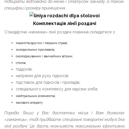
підбирати відповідно до меню і статусом закладу, а також,
специфіки і розміру приміщення.
Комплектація лінії роздачі
Стандартна «начинка» лінії роздачі повинна складатися з:
;
мармітів других і перших страв
;
холодильних прилавків
;
охолоджуваних і звичайних вітрин
;
столів
піддонів;
напрямні для руху підносів;
підставок для підносів і приладів;
спеціального комплексу для нарізки хліба;
;
нейтральних елементів
.
касового апарату
Порада: Якщо у Вас достатньо місця і Вам дозволяє
«гаманець», тоді придбайте спеціальні поворотні модулі для
лінії роздачі. Це дасть можливість максимально ефективно