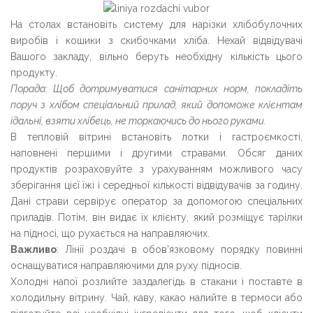
На столах встановіть систему для нарізки хлібобулочних
виробів і кошики з скибочками хліба. Нехай відвідувачі
Вашого закладу, вільно беруть необхідну кількість цього
продукту.
Порада: Щоб дотримуватися санітарних норм, покладіть
поруч з хлібом спеціальний прилад, який допоможе клієнтам
їдальні, взяти хлібець, не торкаючись до нього руками.
В тепловій вітрині встановіть лотки і гастроємкості,
наповнені першими і другими стравами. Обсяг даних
продуктів розраховуйте з урахуванням можливого часу
зберігання цієї їжі і середньої кількості відвідувачів за годину.
Дані страви сервірує оператор за допомогою спеціальних
приладів. Потім, він видає їх клієнту, який розміщує тарілки
на підносі, що рухається на направляючих.
Важливо
: Лінії роздачі в обов'язковому порядку повинні
оснащуватися направляючими для руху підносів.
Холодні напої розлийте заздалегідь в стакани і поставте в
холодильну вітрину. Чай, каву, какао налийте в термоси або