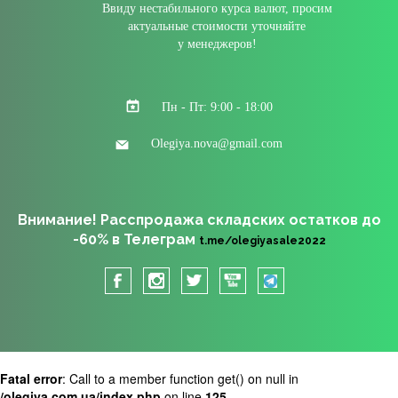
Ввиду нестабильного курса валют, просим
актуальные стоимости уточняйте
у менеджеров!
Пн - Пт: 9:00 - 18:00
Olegiya.nova@gmail.com
Внимание! Расспродажа складских остатков до
-60% в Телеграм
t.me/olegiyasale2022
Fatal error
: Call to a member function get() on null in
/olegiya.com.ua/index.php
on line
125