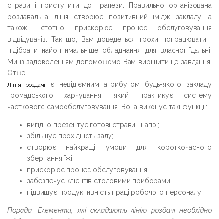
страви і приступити до трапези. Правильно організована
роздавальна лінія створює позитивний імідж закладу, а
також, істотно прискорює процес обслуговування
відвідувачів. Так що, Вам доведеться трохи попрацювати і
підібрати найоптимальніше обладнання для власної їдальні.
Ми із задоволенням допоможемо Вам вирішити це завдання.
Отже ...
є невід'ємним атрибутом будь-якого закладу
Лінія роздачі
громадського харчування, який практикує систему
часткового самообслуговування. Вона виконує такі функції:
вигідно презентує готові страви і напої;
збільшує прохідність залу;
створює найкращі умови для короткочасного
зберігання їжі;
прискорює процес обслуговування;
забезпечує клієнтів столовими приборами;
підвищує продуктивність праці робочого персоналу.
Порада: Елементи, які складають лінію роздачі необхідно