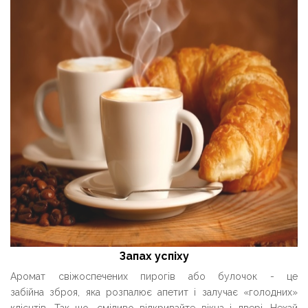
Запах успіху
Аромат свіжоспечених пирогів або булочок - це
забійна зброя, яка розпалює апетит і залучає «голодних»