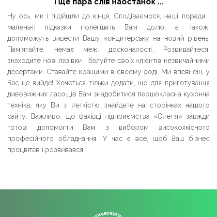
І ще пара слів наостанок ...
Ну ось, ми і підійшли до кінця. Сподіваємося, наші поради і
маленькі підказки полегшать Вам долю, а також,
допоможуть вивести Вашу кондитерську на новий рівень.
Пам'ятайте, немає межі досконалості. Розвивайтеся,
знаходите нові лазівки і балуйте своїх клієнтів незвичайними
десертами. Ставайте кращими в своєму роді. Ми впевнені, у
Вас це вийде! Хочеться тільки додати, що для приготування
дивовижних ласощів Вам знадобитися першокласна кухонна
техніка, яку Ви з легкістю знайдете на сторінках нашого
сайту. Важливо, що фахівці підприємства «Олегія» завжди
готові допомогти Вам з вибором високоякісного
професійного обладнання. У нас є все, щоб Ваш бізнес
процвітав і розвивався!