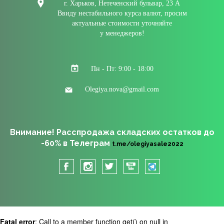
г. Харьков, Нетеченский бульвар, 23 А
Ввиду нестабильного курса валют, просим
актуальные стоимости уточняйте
у менеджеров!
Пн - Пт: 9:00 - 18:00
Olegiya.nova@gmail.com
Внимание! Расспродажа складских остатков до
-60% в Телеграм
t.me/olegiyasale2022
Fatal error
: Call to a member function get() on null in