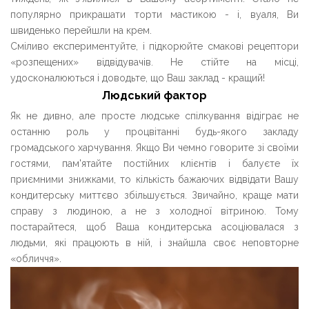
популярно прикрашати торти мастикою - і, вуаля, Ви
швиденько перейшли на крем.
Сміливо експериментуйте, і підкорюйте смакові рецептори
«розпещених» відвідувачів. Не стійте на місці,
удосконалюються і доводьте, що Ваш заклад - кращий!
Людський фактор
Як не дивно, але просте людське спілкування відіграє не
останню роль у процвітанні будь-якого закладу
громадського харчування. Якщо Ви чемно говорите зі своїми
гостями, пам'ятайте постійних клієнтів і балуєте їх
приємними знижками, то кількість бажаючих відвідати Вашу
кондитерську миттєво збільшується. Звичайно, краще мати
справу з людиною, а не з холодної вітриною. Тому
постарайтеся, щоб Ваша кондитерська асоціювалася з
людьми, які працюють в ній, і знайшла своє неповторне
«обличчя».