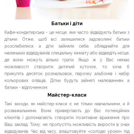
Батьки і діти
Кафе-кондитерська - це місце, яке часто відвідують батьки з
дітьми. Отже, щоб всі залишилися задоволені: батьки
розслабилися, а діти зайняли себе, обладнайте для
маленьких відвідувачів спеціальну кімнату або відведіть місце,
де вони можуть вільно грати. Якщо ж у Вас немає
можливості створити дитячий куточок, то хоча б
прикупіть десяток розмальовок, парочку альбомів і набір
кольорових олівців. Дітки будуть зайняті малюванням, а
батьки - відпочинком.
Майстер-класи
Такі заходи, як майстер-класи є не тільки навчальними, а й
розважальними. Вони привертають до Вас потенційних
клієнтів і допомагають створити позитивне враження про
Ваш заклад. Тому, не пропустіть можливість вирости в очах
відвідувачів. Час від часу, влаштовуйте «солодкі уроки» під