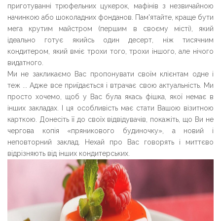
приготуванні трюфельних цукерок, мафінів з незвичайною
начинкою або шоколадних фонданов. Пам'ятайте, краще бути
мега крутим майстром (першим в своєму місті), який
ідеально готує якийсь один десерт, ніж тисячним
кондитером, який вміє трохи того, трохи іншого, але нічого
видатного.
Ми не закликаємо Вас пропонувати своїм клієнтам одне і
теж ... Адже все приїдається і втрачає свою актуальність. Ми
просто хочемо, щоб у Вас була якась фішка, якої немає в
інших закладах. І ця особливість має стати Вашою візитною
карткою. Донесіть її до своїх відвідувачів, покажіть, що Ви не
чергова копія «пряникового будиночку», а новий і
неповторний заклад. Нехай про Вас говорять і миттєво
відрізняють від інших кондитерських.