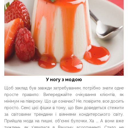
У ногу з модою
Щоб заклад був завжди затребуваним, потрібно знати одне
просте правило: Випереджайте очікування клієнтів, як
мінімум на півкроку. Що це означає? Не, повірите, все досить
просто. Сенс цієї фішки в тому, що Вам доведеться стежити
за світовими трендами і віяннями кондитерського світу.
Прийшла мода на пишні, об'ємні булочки. Ха ... А вони вже
тиждень, як з'явилися в Вашому асортименті. Стало не