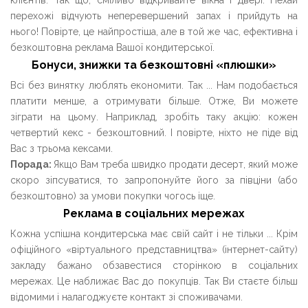
клієнтів. Так що, сміливо відкривайте вікна і двері. Нехай
перехожі відчують неперевершений запах і прийдуть на
нього! Повірте, це найпростіша, але в той же час, ефективна і
безкоштовна реклама Вашої кондитерської.
Бонуси, знижки та безкоштовні «плюшки»
Всі без винятку люблять економити. Так ... Нам подобається
платити менше, а отримувати більше. Отже, Ви можете
зіграти на цьому. Наприклад, зробіть таку акцію: кожен
четвертий кекс - безкоштовний. І повірте, ніхто не піде від
Вас з трьома кексами.
Порада:
Якщо Вам треба швидко продати десерт, який може
скоро зіпсуватися, то запропонуйте його за півціни (або
безкоштовно) за умови покупки чогось іще.
Реклама в соціальних мережах
Кожна успішна кондитерська має свій сайт і не тільки ... Крім
офіційного «віртуального представництва» (інтернет-сайту)
закладу бажано обзавестися сторінкою в соціальних
мережах. Це наближає Вас до покупців. Так Ви стаєте більш
відомими і налагоджуєте контакт зі споживачами.