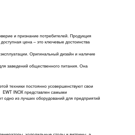
верие и признание потребителей. Продукция
 доступная цена – это ключевые достоинства
эксплуатации. Оригинальный дизайн и наличие
для заведений общественного питания. Она
той техники постоянно усовершенствуют свои
нии EWT INOX представлен самыми
т одно из лучших оборудований для предприятий
енераторы, холодильные столы и витрины, а