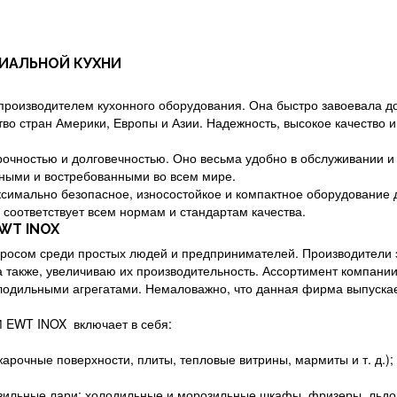
ДИАЛЬНОЙ КУХНИ
роизводителем кухонного оборудования. Она быстро завоевала до
во стран Америки, Европы и Азии. Надежность, высокое качество и
чностью и долговечностью. Оно весьма удобно в обслуживании и 
ными и востребованными во всем мире.
ксимально безопасное, износостойкое и компактное оборудование 
соответствует всем нормам и стандартам качества.
и EWT INOX
осом среди простых людей и предпринимателей. Производители э
 а также, увеличиваю их производительность. Ассортимент компа
одильными агрегатами. Немаловажно, что данная фирма выпускае
 EWT INOX включает в себя:
жарочные поверхности, плиты, тепловые витрины, мармиты и т. д.);
ильные лари; холодильные и морозильные шкафы, фризеры, льдог