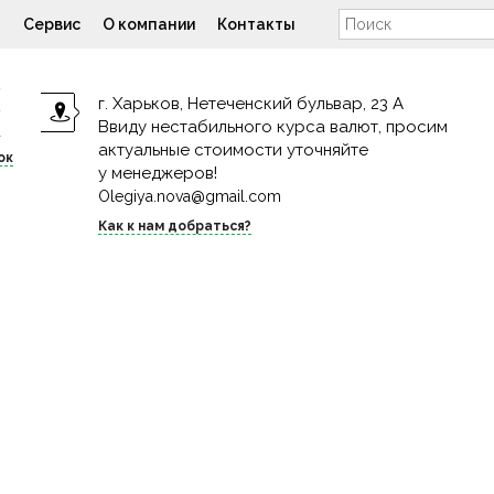
н
Сервис
О компании
Контакты
9
г. Харьков, Нетеченский бульвар, 23 А
9
Ввиду нестабильного курса валют, просим
4
актуальные стоимости уточняйте
ок
у менеджеров!
Olegiya.nova@gmail.com
Как к нам добраться?