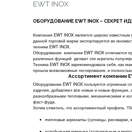
EWT INOX
ОБОРУДОВАНИЕ EWT INOX – СЕКРЕТ И
Компания EWT INOX является широко известным п
данной торговой марки экспортируется во множест
техники EWT INOX.
Оборудование компании EWT INOX отличается про
различных функций делают эти агрегаты популяр
Техника EWT INOX зарекомендовала себя, как ма
прошла всевозможные тестирования, и полностью 
Ассортимент компани
Оборудование EWT INOX пользуется огромным спр
изделия, добавляют все новые и новые функции,
разнообразными тепловыми, механическими и хол
фаст-фуда.
Хотим отметить, что ассортиментный профиль ТМ
тепловые агрегаты
(супницы, рисоварки, 
холодильная техника
(холодильные и мороз