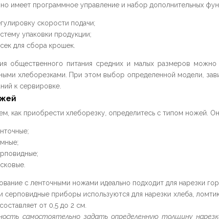
Оно имеет программное управление и набор дополнительных фун
гулировку скорости подачи;
стему упаковки продукции;
сек для сбора крошек.
ия общественного питания средних и малых размеров можно 
ными хлеборезками. При этом выбор определенной модели, зави
ний к сервировке.
ожей
ем, как приобрести хлеборезку, определитесь с типом ножей. О
нточные;
мные;
рповидные;
сковые.
вание с ленточными ножами идеально подходит для нарезки гор
и серповидные приборы используются для нарезки хлеба, ломти
составляет от 0,5 до 2 см.
ость самостоятельно задать определенную толщину нарезки 