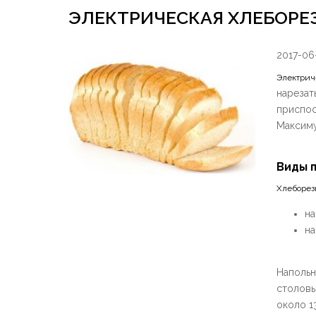
ЭЛЕКТРИЧЕСКАЯ ХЛЕБОРЕЗ
2017-06
Электрич
нарезат
приспос
Максиму
Виды 
Хлеборез
на
на
Напольн
столовы
около 1