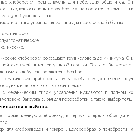
ные хлеборезки предназначены для небольших общепитов. Он
нальные, как их напольные «собратья», но достаточно компактны
 200-300 буханок за 1 час.
имости от типа управления машины для нарезки хлеба бывают:
томатические;
луавтоматические;
ханические.
ические хлеборезки сокращают труд человека до минимума. Он
ьной системой интеллектуальной нарезки. Так что, Вы можете 
делами, а хлебушек нарежется и без Вас.
втоматических приборах загрузка хлеба осуществляется вруч
ые функции выполняются автоматически.
 с механическим типом управления нуждаются в полном к
 человека. Загрузка сырья для переработки, а также, выбор тол
ачинается с выбора…
я промышленную хлеборезку, в первую очередь, обращайте вн
тво.
р, для хлебозаводов и пекарень целесообразно приобрести н