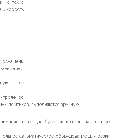
и не такие
е. Скорость
и оснащены
заниматься
ную, а все
онтроле со
щины ломтиков, выполняются вручную.
имание на то, где будет использоваться данное
апольное автоматическое оборудование для резки