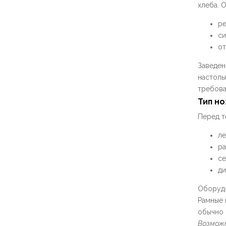
хлеба. 
ре
си
от
Заведен
настоль
требова
Тип н
Перед т
ле
ра
се
ди
Оборудо
Рамные 
обычно 
Возможн