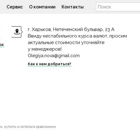
н
Сервис
О компании
Контакты
9
г. Харьков, Нетеченский бульвар, 23 А
9
Ввиду нестабильного курса валют, просим
4
актуальные стоимости уточняйте
ок
у менеджеров!
Olegiya.nova@gmail.com
Как к нам добраться?
ь, купить и остаться довольным