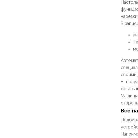
Настоль
функцио
нарезки:
В завис
ав
по
ме
Автомат
специал
своими 
В полуа
остальн
Машины
стороны
Все н
Подбира
устройс
Наприме