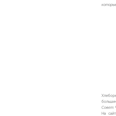
которые
Хлебор
большин
Совет: 
На сай