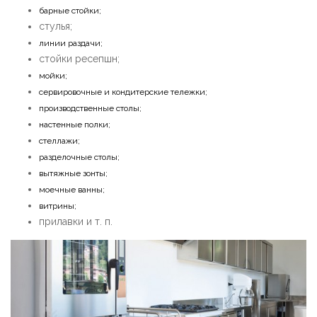
барные стойки;
стулья;
линии раздачи;
стойки ресепшн;
мойки;
сервировочные и кондитерские тележки;
производственные столы;
настенные полки;
стеллажи;
разделочные столы;
вытяжные зонты;
моечные ванны;
витрины;
прилавки и т. п.